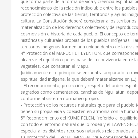
que forma parte de la forma de vida y creencia espiritual 
reconocimiento de la relación indisoluble entre los pueblos 
protección colectiva de las tierras, territorios y aguas indí
cultura. La Constitución deberá considerar a los territor
materialización de los derechos colectivos y de reproducc
cosmovisión e historia de cada pueblo. El concepto de territ
históricas y culturales propias de los pueblos indígenas. T
territorios indígenas formen una unidad dentro de la divisi
4° Protección del MAPUCHE FEYENTÜN, que corresponden a
alcanzar el equilibrio que es base de la convivencia entre
vegetales, que cohabitan el Mapu.
Jurídicamente este principio se encuentra amparado a travé
espiritualidad indígena, la que deberá materializarse en (...):
- El reconocimiento, protección y respeto del orden espiritu
sagrados como cementerios, canchas de Nguillatun, deport
conforme al sistema normativo propio.
- Protección de los recursos naturales que para el puebl
tienen su propia vida y coexisten en armonía con la human
5° Reconocimiento del KÜME FELEN, "referido al equilibri
con todo el entorno natural que lo rodea y el LAWENGELU
especial a los distintos recursos naturales relacionados a l
La protección del ITROFIL MOGEN, "que corresponde a la 