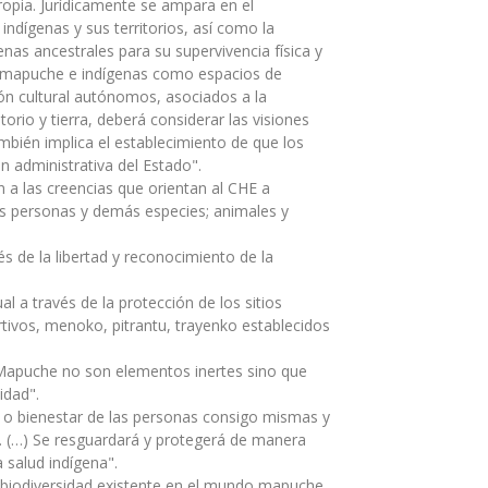
propia. Jurídicamente se ampara en el
indígenas y sus territorios, así como la
genas ancestrales para su supervivencia física y
ios mapuche e indígenas como espacios de
ión cultural autónomos, asociados a la
orio y tierra, deberá considerar las visiones
ambién implica el establecimiento de que los
ón administrativa del Estado".
 las creencias que orientan al CHE a
 las personas y demás especies; animales y
s de la libertad y reconocimiento de la
al a través de la protección de los sitios
ivos, menoko, pitrantu, trayenko establecidos
o Mapuche no son elementos inertes sino que
idad".
o o bienestar de las personas consigo mismas y
. (…) Se resguardará y protegerá de manera
a salud indígena".
biodiversidad existente en el mundo mapuche