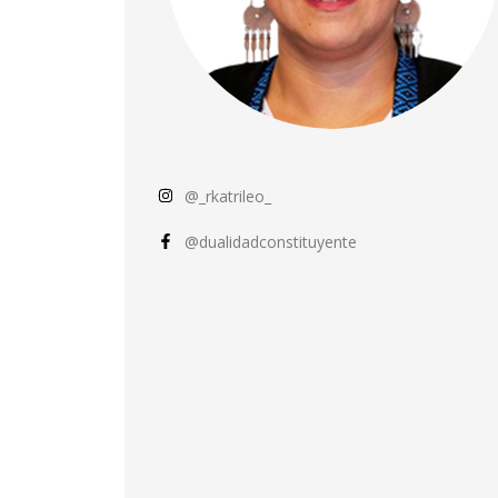
@_rkatrileo_
@dualidadconstituyente