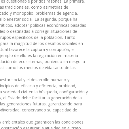
 es cuestionable por dos razones. La primera,
llas tradicionales, como asimetrías de
rcado y monopolio, problemas de agencia,
 el bienestar social. La segunda, porque ha
cráticos, adoptar políticas económicas basadas
les o destinadas a corregir situaciones de
rupos específicos de la población. Tanto
e para la magnitud de los desafíos sociales en
ual favorece la captura y corrupción, el
mplo de ello es la regulación en materia
dación de ecosistemas, poniendo en riesgo la
, así como los medios de vida tanto de las
enestar social y el desarrollo humano y
ncipios de eficacia y eficiencia, probidad,
a sociedad civil en la búsqueda, configuración y
 el Estado debe facilitar la generación de la
 las generaciones futuras, garantizando para
odiversidad, conservando su capacidad de
y ambientales que garanticen las condiciones
onstitución asegurar la igualdad en el trato