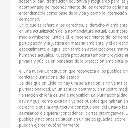
sostenibilidad, distribución equitativa y resguardo para las
acompañado del reconocimiento de los derechos de la natur
entendiéndola como base de la vida y como la interacción 
componen.
En lo que se refiere a los derechos, el derecho al ambient
en una actualización de la nomenclatura actual, que incorp
medio ambiente. Junto a él, el reconocimiento de los dere
participación y la justicia en materia ambiental y el dere
especialmente al agua, son también actualizaciones mínim
humanos actuales. Nuestra propuesta también proyecta ana
privada y pública en beneficio de la protección ambiental p
e. Una nueva Constitución que reconozca a los pueblos orig
carácter plurinacional del estado
La idea que en Chile no hay una sola nación, sino varias es
plurinacionalidad. En un sentido contrario, en nuestro med
“la Nación chilena es una e indivisible”. La plurinacionali
asumir que, como existen diversos pueblos que habitan en el
derecho a que la arquitectura constitucional del Estado lo
asimilarlos o siquiera “concederles” ciertas prerrogativas.
pueblos y naciones se sitúen en un pie de igualdad, sobre 
puedan ejercer autónomamente.