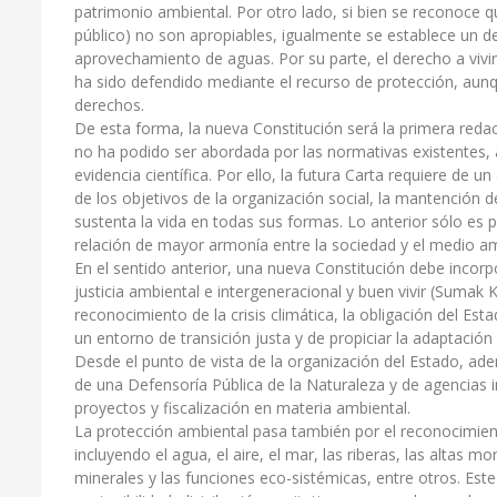
patrimonio ambiental. Por otro lado, si bien se reconoce 
público) no son apropiables, igualmente se establece un 
aprovechamiento de aguas. Por su parte, el derecho a viv
ha sido defendido mediante el recurso de protección, aun
derechos.
De esta forma, la nueva Constitución será la primera reda
no ha podido ser abordada por las normativas existentes, 
evidencia científica. Por ello, la futura Carta requiere de 
de los objetivos de la organización social, la mantención
sustenta la vida en todas sus formas. Lo anterior sólo es p
relación de mayor armonía entre la sociedad y el medio amb
En el sentido anterior, una nueva Constitución debe incorpo
justicia ambiental e intergeneracional y buen vivir (Sum
reconocimiento de la crisis climática, la obligación del Es
un entorno de transición justa y de propiciar la adaptación 
Desde el punto de vista de la organización del Estado, ade
de una Defensoría Pública de la Naturaleza y de agencias 
proyectos y fiscalización en materia ambiental.
La protección ambiental pasa también por el reconocimie
incluyendo el agua, el aire, el mar, las riberas, las altas m
minerales y las funciones eco-sistémicas, entre otros. Est