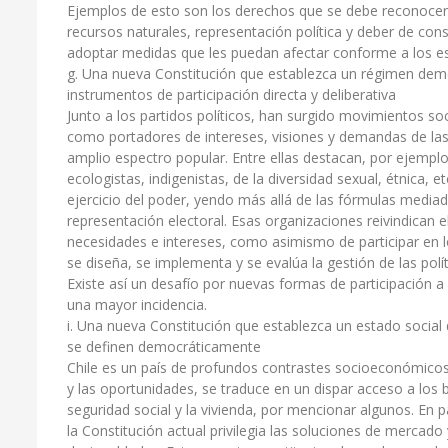
Ejemplos de esto son los derechos que se debe reconocer e
recursos naturales, representación política y deber de co
adoptar medidas que les puedan afectar conforme a los es
g. Una nueva Constitución que establezca un régimen democ
instrumentos de participación directa y deliberativa
Junto a los partidos políticos, han surgido movimientos so
como portadores de intereses, visiones y demandas de las 
amplio espectro popular. Entre ellas destacan, por ejempl
ecologistas, indigenistas, de la diversidad sexual, étnica, 
ejercicio del poder, yendo más allá de las fórmulas mediada
representación electoral. Esas organizaciones reivindican 
necesidades e intereses, como asimismo de participar en l
se diseña, se implementa y se evalúa la gestión de las polí
Existe así un desafío por nuevas formas de participación
una mayor incidencia.
i. Una nueva Constitución que establezca un estado social
se definen democráticamente
Chile es un país de profundos contrastes socioeconómicos. 
y las oportunidades, se traduce en un dispar acceso a los 
seguridad social y la vivienda, por mencionar algunos. En p
la Constitución actual privilegia las soluciones de mercado y