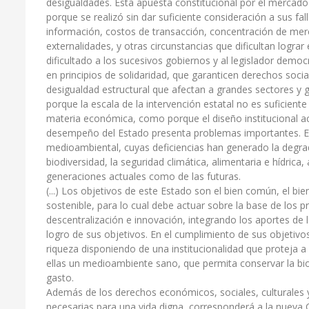
desigualdades. Esta apuesta constitucional por el mercado
porque se realizó sin dar suficiente consideración a sus fa
información, costos de transacción, concentración de me
externalidades, y otras circunstancias que dificultan lograr
dificultado a los sucesivos gobiernos y al legislador demo
en principios de solidaridad, que garanticen derechos socia
desigualdad estructural que afectan a grandes sectores y g
porque la escala de la intervención estatal no es suficient
materia económica, como porque el diseño institucional act
desempeño del Estado presenta problemas importantes. Eje
medioambiental, cuyas deficiencias han generado la degra
biodiversidad, la seguridad climática, alimentaria e hídrica
generaciones actuales como de las futuras.
(...) Los objetivos de este Estado son el bien común, el bi
sostenible, para lo cual debe actuar sobre la base de los pri
descentralización e innovación, integrando los aportes de l
logro de sus objetivos. En el cumplimiento de sus objetivos,
riqueza disponiendo de una institucionalidad que proteja a
ellas un medioambiente sano, que permita conservar la bi
gasto.
Además de los derechos económicos, sociales, culturales 
necesarias para una vida digna, corresponderá a la nueva C