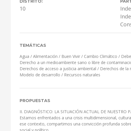
DISTRITO:
PART
10
Ind
Inde
Cons
TEMÁTICAS
Agua
/
Alimentación
/
Buen Vivir
/
Cambio Climático
/
Debe
Derecho a un medioambiente sano o libre de contaminaci
Derechos de acceso a justicia ambiental
/
Derechos de la 
Modelo de desarrollo
/
Recursos naturales
PROPUESTAS
II. DIAGNÓSTICO: LA SITUACIÓN ACTUAL DE NUESTRO P
Estamos enfrentados a una crisis multidimensional, cultural
ese contexto, compartimos una convicción profunda sobre
social y político.