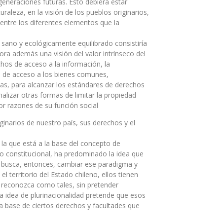
 generaciones futuras. Esto debiera estar
aleza, en la visión de los pueblos originarios,
entre los diferentes elementos que la
e sano y ecológicamente equilibrado consistiría
ora además una visión del valor intrínseco del
chos de acceso a la información, la
cho de acceso a los bienes comunes,
as, para alcanzar los estándares de derechos
lizar otras formas de limitar la propiedad
or razones de su función social
inarios de nuestro país, sus derechos y el
 la que está a la base del concepto de
io constitucional, ha predominado la idea que
dad busca, entonces, cambiar ese paradigma y
 territorio del Estado chileno, ellos tienen
s reconozca como tales, sin pretender
 La idea de plurinacionalidad pretende que esos
la base de ciertos derechos y facultades que