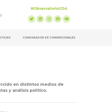
#ObservatorioCDA
OTICIAS
COMPARADOR DE CONVENCIONALES
jercido en distintos medios de
s y análisis político.