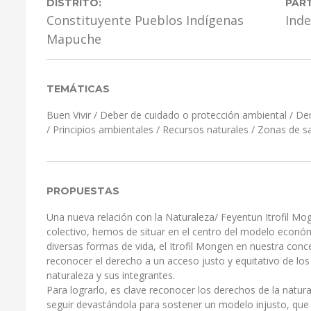
DISTRITO:
PART
Constituyente Pueblos Indígenas
Ind
Mapuche
TEMÁTICAS
Buen Vivir
/
Deber de cuidado o protección ambiental
/
Der
/
Principios ambientales
/
Recursos naturales
/
Zonas de sa
PROPUESTAS
Una nueva relación con la Naturaleza/ Feyentun Itrofil Mo
colectivo, hemos de situar en el centro del modelo económic
diversas formas de vida, el Itrofil Mongen en nuestra c
reconocer el derecho a un acceso justo y equitativo de lo
naturaleza y sus integrantes.
Para lograrlo, es clave reconocer los derechos de la natur
seguir devastándola para sostener un modelo injusto, que b