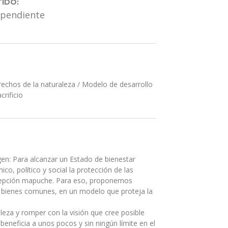
IDO:
ependiente
echos de la naturaleza
/
Modelo de desarrollo
crificio
gen: Para alcanzar un Estado de bienestar
o, político y social la protección de las
oncepción mapuche. Para eso, proponemos
s bienes comunes, en un modelo que proteja la
aleza y romper con la visión que cree posible
eneficia a unos pocos y sin ningún límite en el