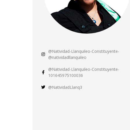
@Natividad-Llanquileo-Constituyente-
@natividadllanquileo
@Natividad-Llanquileo-Constituyente-
101645975100036
@NatividadLlanq3