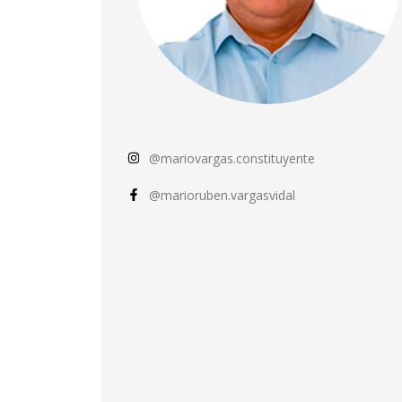
@mariovargas.constituyente
@marioruben.vargasvidal