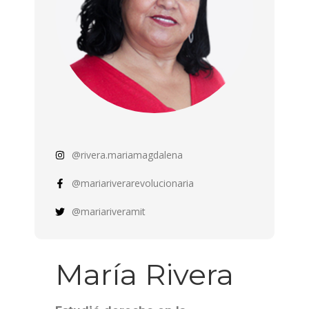
@rivera.mariamagdalena
@mariariverarevolucionaria
@mariariveramit
María Rivera