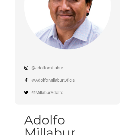
@adolfomillabur
@AdolfoMillaburOficial
@MillaburAdolfo
Adolfo
Millabur